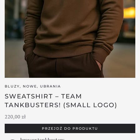
BLUZY
,
NOWE
,
UBRANIA
SWEATSHIRT – TEAM
TANKBUSTERS! (SMALL LOGO)
220,00
zł
PRZEJDŹ DO PRODUKTU
browar.tankbusters