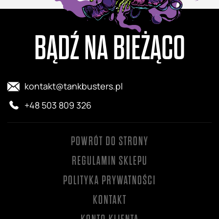
BĄDŹ NA BIEŻĄCO
kontakt@tankbusters.pl
+48 503 809 326
POWRÓT DO STRONY
REGULAMIN SKLEPU
POLITYKA PRYWATNOŚCI
KONTAKT