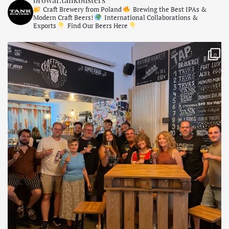
Craft Brewery from Poland
Brewing the Best IPAs &
Modern Craft Beers!
International Collaborations &
Exports
Find Our Beers Here