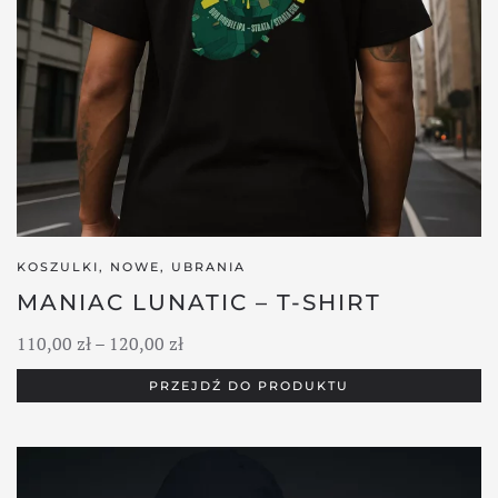
KOSZULKI
,
NOWE
,
UBRANIA
MANIAC LUNATIC – T-SHIRT
Zakres
110,00
zł
–
120,00
zł
cen:
PRZEJDŹ DO PRODUKTU
od
110,00 zł
do
120,00 zł