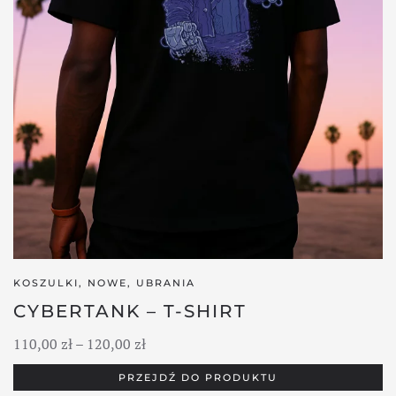
KOSZULKI
,
NOWE
,
UBRANIA
CYBERTANK – T-SHIRT
Zakres
110,00
zł
–
120,00
zł
cen:
PRZEJDŹ DO PRODUKTU
od