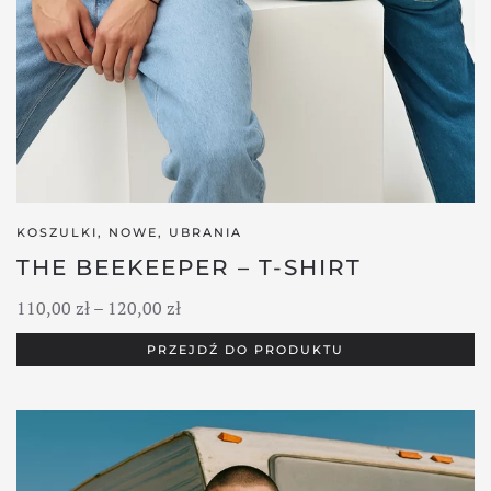
KOSZULKI
,
NOWE
,
UBRANIA
THE BEEKEEPER – T-SHIRT
Zakres
110,00
zł
–
120,00
zł
cen:
PRZEJDŹ DO PRODUKTU
od
110,00 zł
do
120,00 zł