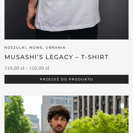
KOSZULKI
,
NOWE
,
UBRANIA
MUSASHI’S LEGACY – T-SHIRT
Zakres
110,00
zł
–
120,00
zł
cen:
PRZEJDŹ DO PRODUKTU
od
110,00 zł
do
120,00 zł