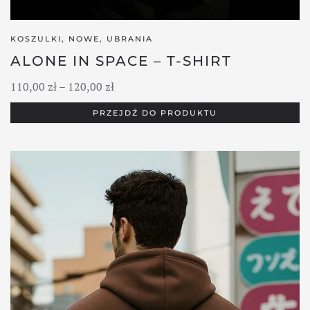
KOSZULKI
,
NOWE
,
UBRANIA
ALONE IN SPACE – T-SHIRT
Zakres
110,00
zł
–
120,00
zł
cen:
PRZEJDŹ DO PRODUKTU
od
110,00 zł
do
120,00 zł