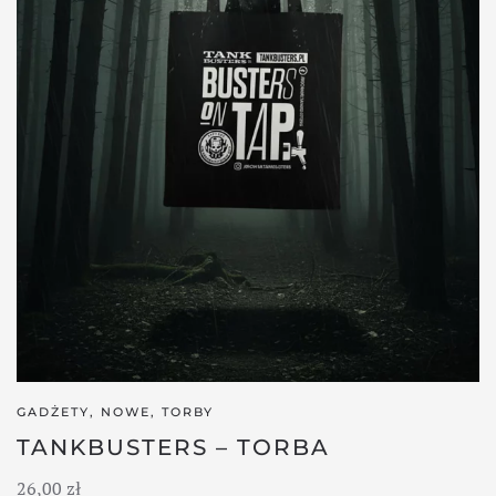
GADŻETY
,
NOWE
,
TORBY
TANKBUSTERS – TORBA
26,00
zł