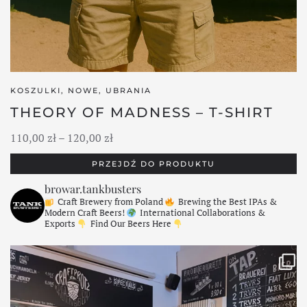
KOSZULKI
,
NOWE
,
UBRANIA
THEORY OF MADNESS – T-SHIRT
Zakres
110,00
zł
–
120,00
zł
cen:
PRZEJDŹ DO PRODUKTU
od
browar.tankbusters
110,00 zł
Craft Brewery from Poland
Brewing the Best IPAs &
do
Modern Craft Beers!
International Collaborations &
Exports
Find Our Beers Here
120,00 zł