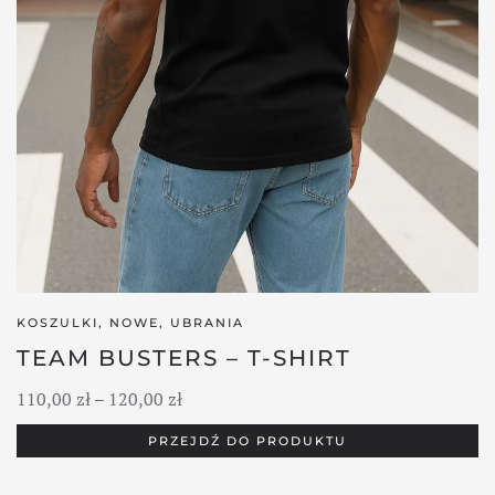
KOSZULKI
,
NOWE
,
UBRANIA
TEAM BUSTERS – T-SHIRT
Zakres
110,00
zł
–
120,00
zł
cen:
PRZEJDŹ DO PRODUKTU
od
110,00 zł